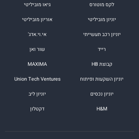
לקס מוטורס
גיאו מוביליטי
יוניון מוביליטי
אוריון מוביליטי
יוניון רכב תעשייתי
אי.וי.אדג'
רייד
שור ואן
קבוצת HB
MAXIMA
יוניון השקעות ופיתוח
Union Tech Ventures
יוניון נכסים
יוניון ליב
H&M
דקטלון